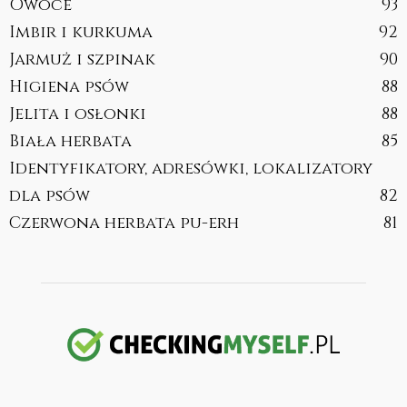
Owoce
93
Imbir i kurkuma
92
Jarmuż i szpinak
90
Higiena psów
88
Jelita i osłonki
88
Biała herbata
85
Identyfikatory, adresówki, lokalizatory
dla psów
82
Czerwona herbata pu-erh
81