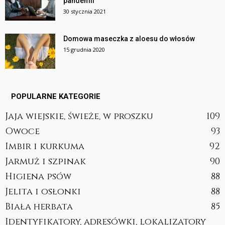
pandemii
30 stycznia 2021
Domowa maseczka z aloesu do włosów
15 grudnia 2020
POPULARNE KATEGORIE
Jaja wiejskie, świeże, w proszku
109
Owoce
93
Imbir i kurkuma
92
Jarmuż i szpinak
90
Higiena psów
88
Jelita i osłonki
88
Biała herbata
85
Identyfikatory, adresówki, lokalizatory