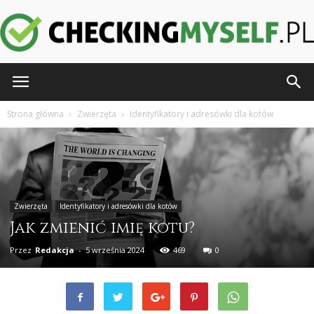
CheckingMyself.pl
Strona główna
Zwierzęta
Identyfikatory i adresówki dla kotów
Zwierzęta
Identyfikatory i adresówki dla kotów
Jak zmienić imię kotu?
Przez
Redakcja
-
5 września 2024
469
0