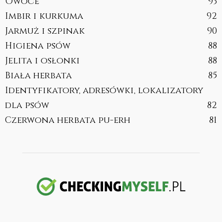
Owoce
93
Imbir i kurkuma
92
Jarmuż i szpinak
90
Higiena psów
88
Jelita i osłonki
88
Biała herbata
85
Identyfikatory, adresówki, lokalizatory
dla psów
82
Czerwona herbata pu-erh
81