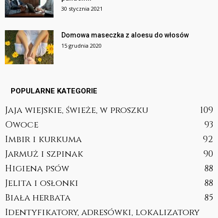
30 stycznia 2021
Domowa maseczka z aloesu do włosów
15 grudnia 2020
POPULARNE KATEGORIE
Jaja wiejskie, świeże, w proszku
109
Owoce
93
Imbir i kurkuma
92
Jarmuż i szpinak
90
Higiena psów
88
Jelita i osłonki
88
Biała herbata
85
Identyfikatory, adresówki, lokalizatory