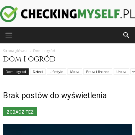
CheckingMyself.pl
Strona główna
Dom i ogród
DOM I OGRÓD
Dom i ogród
Dzieci
Lifestyle
Moda
Praca i finanse
Uroda
Brak postów do wyświetlenia
ZOBACZ TEŻ