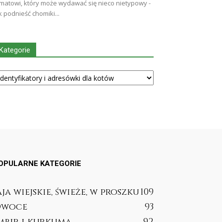
matowi, który może wydawać się nieco nietypowy -
k podnieść chomiki...
Kategorie
tegorie
OPULARNE KATEGORIE
aja wiejskie, świeże, w proszku
109
woce
93
mbir i kurkuma
92