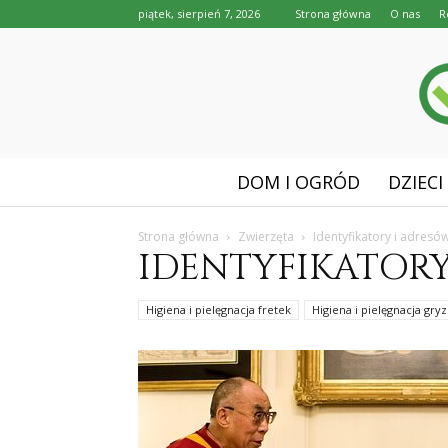
piątek, sierpień 7, 2026
Strona główna
O nas
R
DOM I OGRÓD
DZIECI
Strona główna
Zwierzęta
Identyfikatory i adresó
IDENTYFIKATOR
Higiena i pielęgnacja fretek
Higiena i pielęgnacja gryz