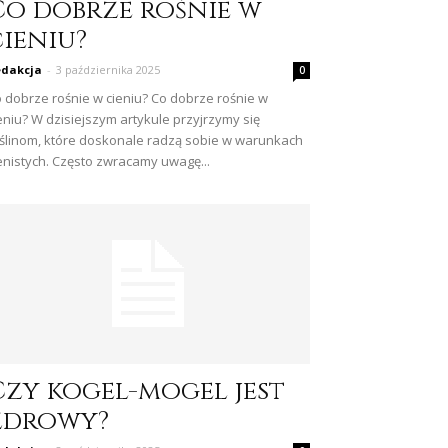
Co dobrze rośnie w
cieniu?
dakcja
-
3 października 2025
0
 dobrze rośnie w cieniu? Co dobrze rośnie w
eniu? W dzisiejszym artykule przyjrzymy się
ślinom, które doskonale radzą sobie w warunkach
enistych. Często zwracamy uwagę...
Czy kogel-mogel jest
zdrowy?