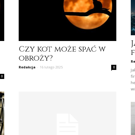
J
Czy kot może spać w
obroży?
Re
Redakcja
-
16 lutego 2025
0
Ja
fi
0
he
wi