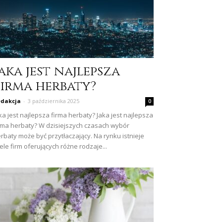
aka jest najlepsza
firma herbaty?
dakcja
-
3 października 2025
0
ka jest najlepsza firma herbaty? Jaka jest najlepsza
rma herbaty? W dzisiejszych czasach wybór
rbaty może być przytłaczający. Na rynku istnieje
ele firm oferujących różne rodzaje...