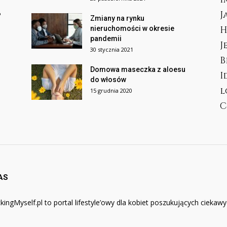
J
?
Zmiany na rynku
H
nieruchomości w okresie
pandemii
J
30 stycznia 2021
B
Domowa maseczka z aloesu
I
do włosów
l
15 grudnia 2020
C
AS
kingMyself.pl to portal lifestyle’owy dla kobiet poszukujących ciekawyc