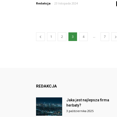
Redakcja
-
23 listopada 2024
...
1
2
3
4
7
REDAKCJA
Jaka jest najlepsza firma
herbaty?
3 października 2025