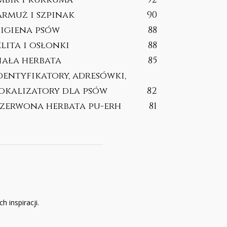
armuż i szpinak
90
igiena psów
88
elita i osłonki
88
iała herbata
85
dentyfikatory, adresówki,
okalizatory dla psów
82
zerwona herbata pu-erh
81
h inspiracji.