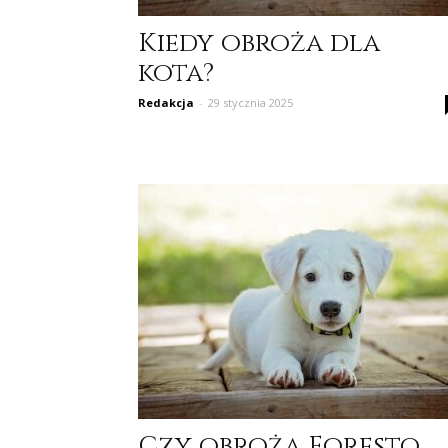
Kiedy obroża dla
kota?
Redakcja
-
29 stycznia 2025
Czy obroża Foresto