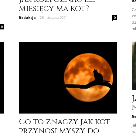
Re
miesięcy ma kot?
Cz
zd
Redakcja
-
25 listopada 2024
0
dz
0
ml
Re
Co to znaczy jak kot
Ja
przynosi myszy do
na