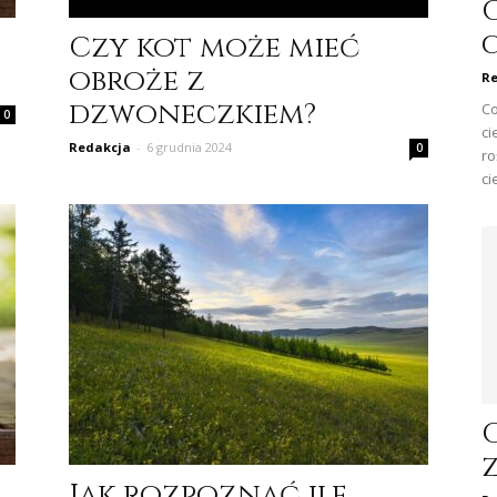
Czy kot może mieć
obroże z
Re
dzwoneczkiem?
Co
0
ci
Redakcja
-
6 grudnia 2024
0
ro
ci
Jak rozpoznać ile