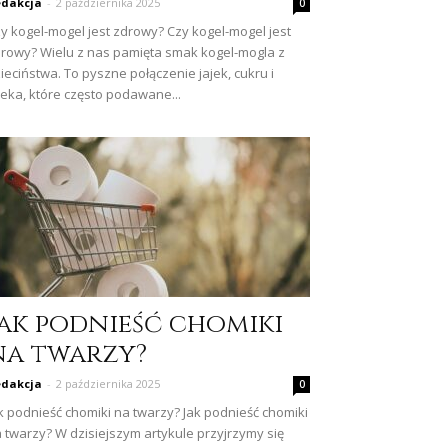
dakcja
-
2 października 2025
0
y kogel-mogel jest zdrowy? Czy kogel-mogel jest
rowy? Wielu z nas pamięta smak kogel-mogla z
ieciństwa. To pyszne połączenie jajek, cukru i
eka, które często podawane...
Jak podnieść chomiki
na twarzy?
dakcja
-
2 października 2025
0
k podnieść chomiki na twarzy? Jak podnieść chomiki
 twarzy? W dzisiejszym artykule przyjrzymy się