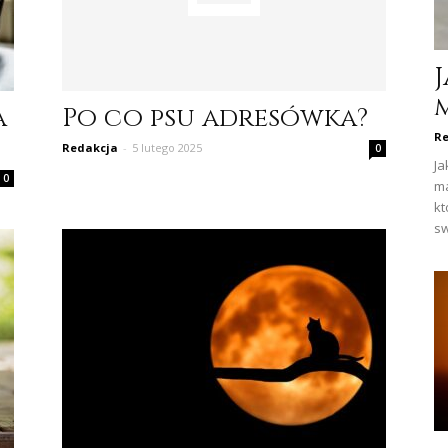
a
Po co psu adresówka?
Re
Redakcja
-
5 lutego 2025
0
Ja
0
ma
kt
sw