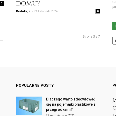
domu?
te
0
ja
Redakcja
-
21 listopada 2024
0
Ka
Strona 3 z 7
POPULARNE POSTY
P
Dlaczego warto zdecydować
J
się na pojemniki plastikowe z
O
przegródkami?
I
28 października 2021