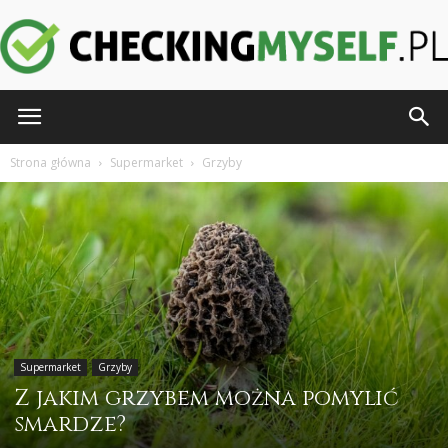
CheckingMyself.pl
Strona główna
Supermarket
Grzyby
Supermarket
Grzyby
Z jakim grzybem można pomylić
smardze?