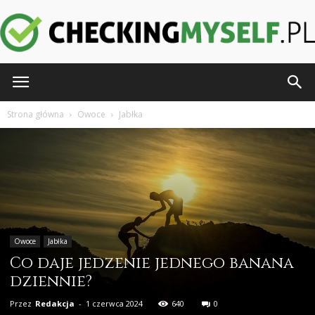
CheckingMyself.pl
Strona główna
Owoce
Jabłka
Owoce
Jabłka
Co daje jedzenie jednego banana
dziennie?
Przez
Redakcja
-
1 czerwca 2024
640
0