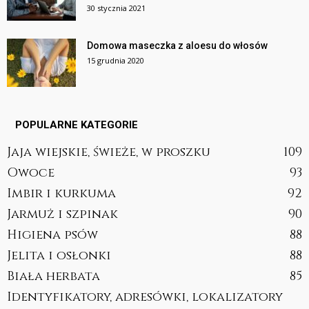
30 stycznia 2021
Domowa maseczka z aloesu do włosów
15 grudnia 2020
POPULARNE KATEGORIE
Jaja wiejskie, świeże, w proszku
109
Owoce
93
Imbir i kurkuma
92
Jarmuż i szpinak
90
Higiena psów
88
Jelita i osłonki
88
Biała herbata
85
Identyfikatory, adresówki, lokalizatory