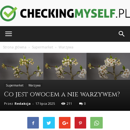
CheckingMyself.pl
Strona główna
Supermarket
Warzywa
Supermarket
Warzywa
Co jest owocem a nie warzywem?
Przez
Redakcja
-
17 lipca 2025
211
0