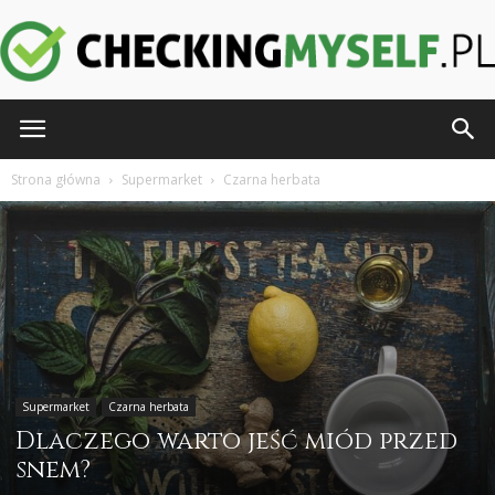
CheckingMyself.pl
Strona główna
Supermarket
Czarna herbata
Supermarket
Czarna herbata
Dlaczego warto jeść miód przed
snem?