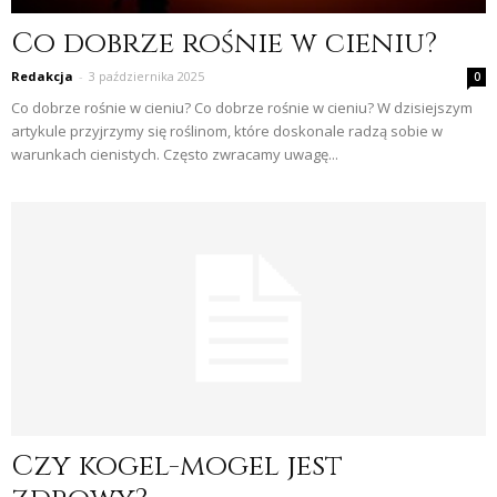
Co dobrze rośnie w cieniu?
Redakcja
-
3 października 2025
0
Co dobrze rośnie w cieniu? Co dobrze rośnie w cieniu? W dzisiejszym
artykule przyjrzymy się roślinom, które doskonale radzą sobie w
warunkach cienistych. Często zwracamy uwagę...
Czy kogel-mogel jest