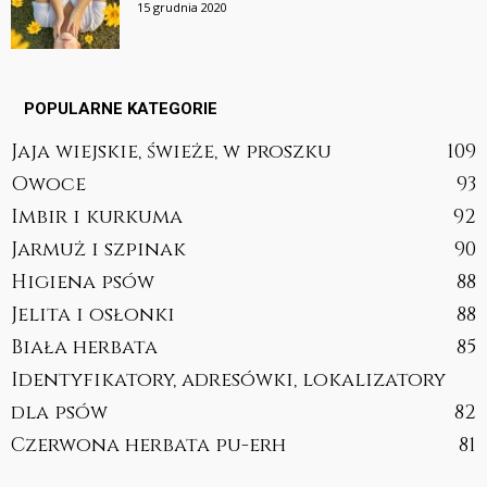
15 grudnia 2020
POPULARNE KATEGORIE
Jaja wiejskie, świeże, w proszku
109
Owoce
93
Imbir i kurkuma
92
Jarmuż i szpinak
90
Higiena psów
88
Jelita i osłonki
88
Biała herbata
85
Identyfikatory, adresówki, lokalizatory
dla psów
82
Czerwona herbata pu-erh
81