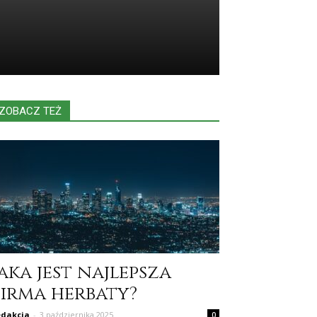
ZOBACZ TEŻ
aka jest najlepsza
firma herbaty?
dakcja
-
3 października 2025
0