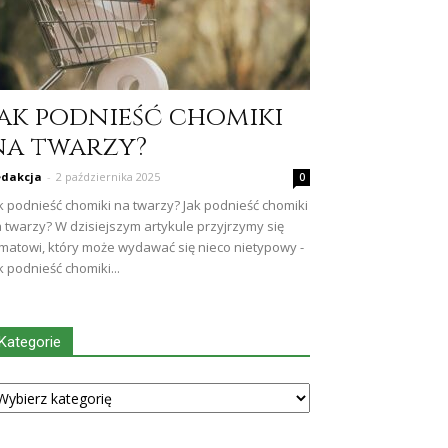
Jak podnieść chomiki
na twarzy?
dakcja
-
2 października 2025
0
k podnieść chomiki na twarzy? Jak podnieść chomiki
 twarzy? W dzisiejszym artykule przyjrzymy się
matowi, który może wydawać się nieco nietypowy -
k podnieść chomiki...
Kategorie
tegorie