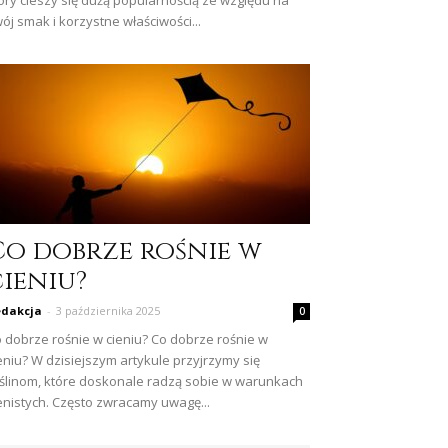
óry cieszy się dużą popularnością ze względu na
ój smak i korzystne właściwości...
Co dobrze rośnie w
cieniu?
dakcja
-
3 października 2025
0
 dobrze rośnie w cieniu? Co dobrze rośnie w
eniu? W dzisiejszym artykule przyjrzymy się
ślinom, które doskonale radzą sobie w warunkach
enistych. Często zwracamy uwagę...