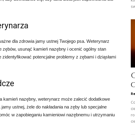
kt
sw
erynarza
ważne dla zdrowia jamy ustnej Twojego psa. Weterynarz
 zębów, usunąć kamień nazębny i ocenić ogólny stan
 zidentyfikować potencjalne problemy z zębami i dziąsłami
dcze
Re
na kamień nazębny, weterynarz może zalecić dodatkowe
Co
 jamy ustnej, żele do nakładania na zęby lub specjalne
ci
pomóc w zapobieganiu kamieniowi nazębnemu i utrzymaniu
ro
ci