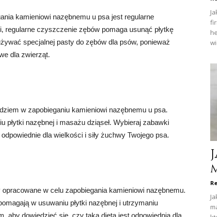
Ja
nia kamieniowi nazębnemu u psa jest regularne
fi
zi, regularne czyszczenie zębów pomaga usunąć płytkę
he
y używać specjalnej pasty do zębów dla psów, ponieważ
wi
we dla zwierząt.
dziem w zapobieganiu kamieniowi nazębnemu u psa.
 płytki nazębnej i masażu dziąseł. Wybieraj zabawki
odpowiednie dla wielkości i siły żuchwy Twojego psa.
Re
ały opracowane w celu zapobiegania kamieniowi nazębnemu.
Ja
e pomagają w usuwaniu płytki nazębnej i utrzymaniu
ma
 aby dowiedzieć się, czy taka dieta jest odpowiednia dla