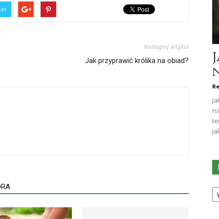
ter
Następny artykuł
Jak przyprawić królika na obiad?
Re
Ja
na
te
ja
Ka
ORA