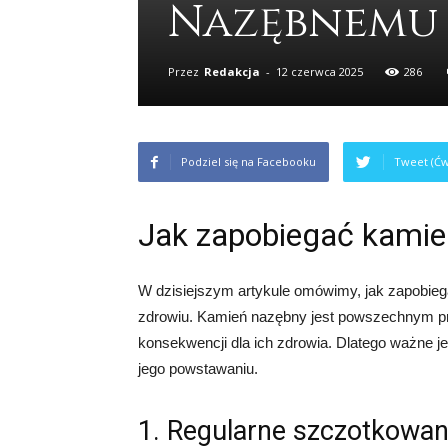
Nazębnemu 
Przez
Redakcja
-
12 czerwca 2025
286
Podziel się na Facebooku
Tweet (Ćw
Jak zapobiegać kami
W dzisiejszym artykule omówimy, jak zapobie
zdrowiu. Kamień nazębny jest powszechnym 
konsekwencji dla ich zdrowia. Dlatego ważne j
jego powstawaniu.
1. Regularne szczotkowa