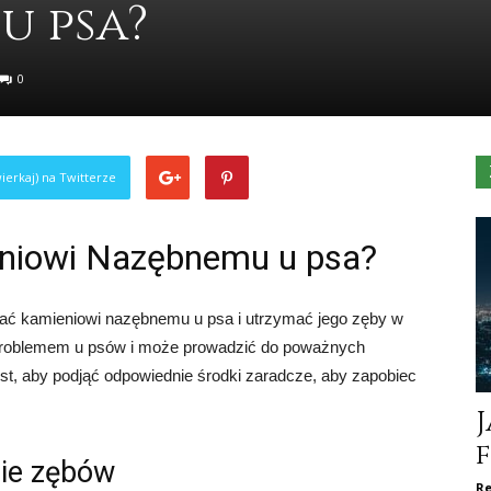
u psa?
0
ierkaj) na Twitterze
eniowi Nazębnemu u psa?
gać kamieniowi nazębnemu u psa i utrzymać jego zęby w
problemem u psów i może prowadzić do poważnych
est, aby podjąć odpowiednie środki zaradcze, aby zapobiec
J
nie zębów
Re