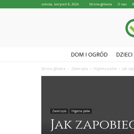
sobota, sierpień 8, 2026
Strona główna
O nas
DOM I OGRÓD
DZIECI
Strona główna
Zwierzęta
Higiena psów
Jak za
Zwierzęta
Higiena psów
Jak zapobi