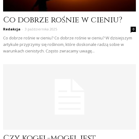
Co dobrze rośnie w cieniu?
Redakcja
-
3 października 2025
0
Co dobrze rośnie w cieniu? Co dobrze rośnie w cieniu? W dzisiejszym
artykule przyjrzymy się roślinom, które doskonale radzą sobie w
warunkach cienistych. Często zwracamy uwagę...
Czy kogel-mogel jest