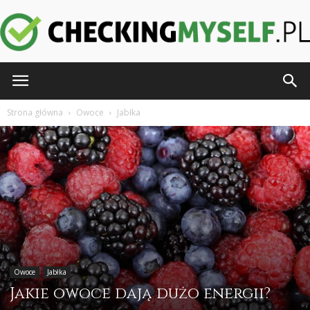
CheckingMyself.pl
Strona główna
Owoce
Jabłka
Owoce
Jabłka
Jakie owoce dają dużo energii?