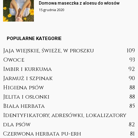
Domowa maseczka z aloesu do włosów
15 grudnia 2020
POPULARNE KATEGORIE
Jaja wiejskie, świeże, w proszku
109
Owoce
93
Imbir i kurkuma
92
Jarmuż i szpinak
90
Higiena psów
88
Jelita i osłonki
88
Biała herbata
85
Identyfikatory, adresówki, lokalizatory
dla psów
82
Czerwona herbata pu-erh
81